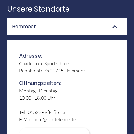
Unsere Standorte
Kung Fu Turnen
Kindersicherheit & Selbstverteidigung
Hemmoor
Street Kune Do
Kindergärten
Adresse:
Grundschulen
Cuxdefence Sportschule
Mobbing
Bahnhofstr. 7a
21745
Hemmoor
Trainingsorte und Zeiten
Öffnungszeiten:
Montag - Dienstag
10:00 - 18:00 Uhr
MITGLIEDERBEREICH
Tel.: 01522 - 984 85 43
Bestellungen
E-Mail: info@cuxdefence.de
Prüfungen (Bilder & Videos)