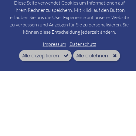
Diese Seite verwendet Cookies um Informationen auf
Ihrem Rechner zu speichern. Mit Klick auf den Button
erlauben Sie uns die User Experience auf unserer Website
zu verbessern und Anzeigen für Sie zu personalisieren. Sie
können diese Entscheidung jederzeit ändern.
Impressum
|
Datenschutz
Alle akzeptieren
Alle ablehnen
Tostedt
Kontakt
Anschrift